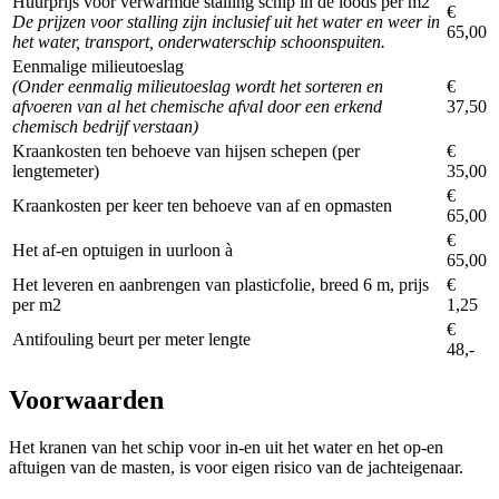
Huurprijs voor verwarmde stalling schip in de loods per m2
€
De prijzen voor stalling zijn inclusief uit het water en weer in
65,00
het water, transport, onderwaterschip schoonspuiten.
Eenmalige milieutoeslag
(Onder eenmalig milieutoeslag wordt het sorteren en
€
afvoeren van al het chemische afval door een erkend
37,50
chemisch bedrijf verstaan)
Kraankosten ten behoeve van hijsen schepen (per
€
lengtemeter)
35,00
€
Kraankosten per keer ten behoeve van af en opmasten
65,00
€
Het af-en optuigen in uurloon à
65,00
Het leveren en aanbrengen van plasticfolie, breed 6 m, prijs
€
per m2
1,25
€
Antifouling beurt per meter lengte
48,-
Voorwaarden
Het kranen van het schip voor in-en uit het water en het op-en
aftuigen van de masten, is voor eigen risico van de jachteigenaar.